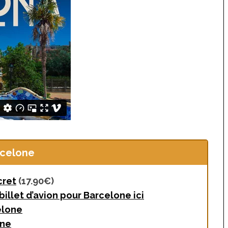
 Japon
La France insolite : vacances et
voyages insolites en France
 un café à
s à Tokyo
Top 10 des activités et
hébergements insolites sur
l’île d’Oléron
rcelone
cret
(17.90€)
billet d’avion pour Barcelone ici
elone
one