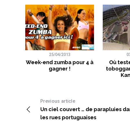
25/04/2013
0
rahran
Week-end zumba pour 4 à
Où teste
e)
gagner !
toboggan
Kan
Previous article
Un ciel couvert … de parapluies da
les rues portuguaises