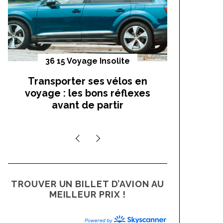
:
36 15 Voyage Insolite
Vo
Transporter ses vélos en
On a t
voyage : les bons réflexes
cocho
avant de partir
TROUVER UN BILLET D’AVION AU
MEILLEUR PRIX !