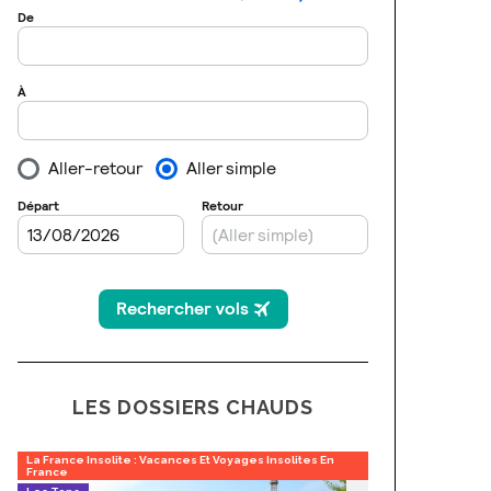
LES DOSSIERS CHAUDS
La France Insolite : Vacances Et Voyages Insolites En
France