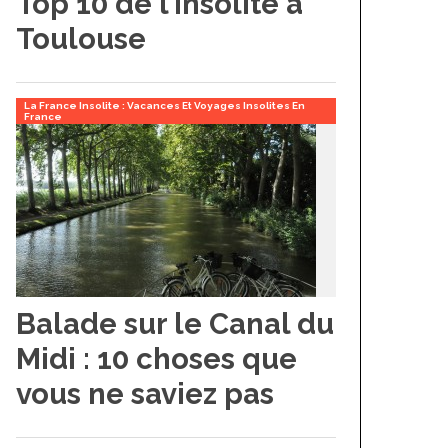
Top 10 de l’insolite à
Toulouse
La France Insolite : Vacances Et Voyages Insolites En
France
Balade sur le Canal du
Midi : 10 choses que
vous ne saviez pas