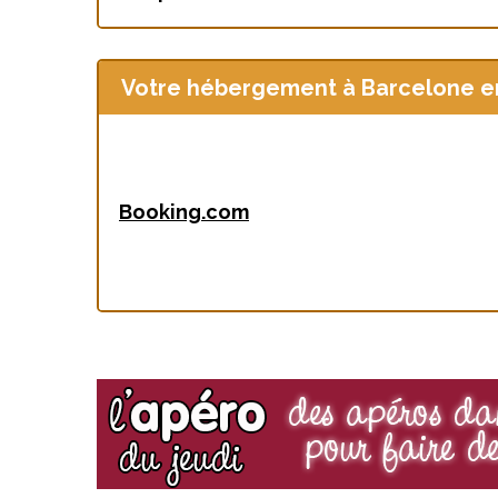
Votre hébergement à Barcelone en 
S
e
a
r
Booking.com
c
h
f
o
r
: