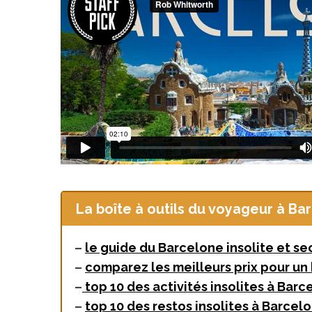
Voyage au
On a testé à
cochons nain
La boîte à outils du voyageur à Ba
–
le guide du Barcelone insolite et se
–
comparez les meilleurs prix pour un 
–
top 10 des activités insolites à Barc
–
top 10 des restos insolites à Barcel