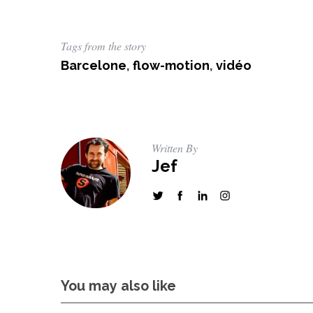
Tags from the story
Barcelone
,
flow-motion
,
vidéo
Written By
Jef
You may also like