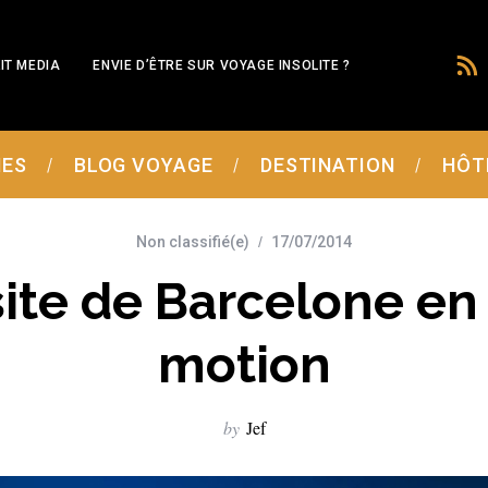
IT MEDIA
ENVIE D’ÊTRE SUR VOYAGE INSOLITE ?
MES
BLOG VOYAGE
DESTINATION
HÔT
Non classifié(e)
17/07/2014
site de Barcelone en
motion
by
Jef