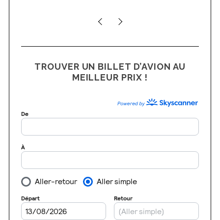
TROUVER UN BILLET D’AVION AU
MEILLEUR PRIX !
S
e
a
r
c
h
f
o
r
: