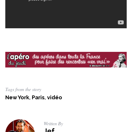
Tags from the story
New York
,
Paris
,
vidéo
Written By
Jef