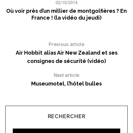
02/10/2014
Où voir près d’un millier de montgolfières ? En
O
France ! (la vidéo du jeudi)
au
Previous article
Air Hobbit alias Air New Zealand et ses
consignes de sécurité (vidéo)
Next article
Museumotel, l’hôtel bulles
RECHERCHER
S