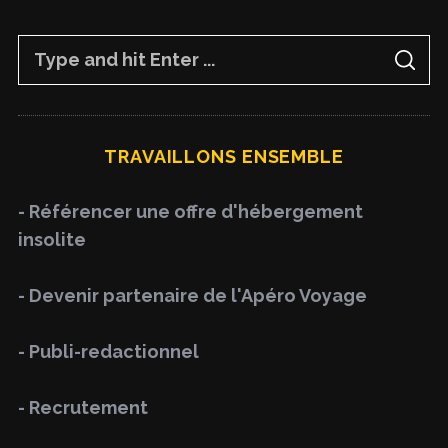
S
S
e
E
A
a
R
C
H
r
TRAVAILLONS ENSEMBLE
c
h
- Référencer une offre d'hébergement
f
insolite
o
r
- Devenir partenaire de l'Apéro Voyage
:
- Publi-redactionnel
- Recrutement