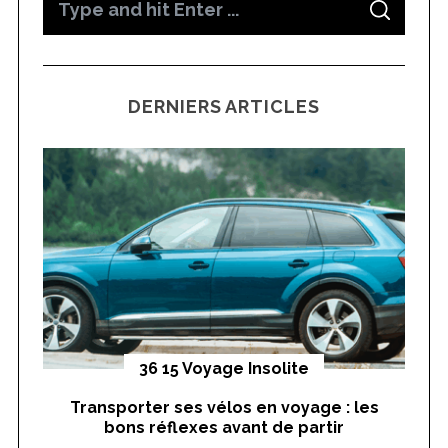
S
e
E
A
a
R
C
H
r
DERNIERS ARTICLES
c
h
f
o
r
:
yages
36 15 Voyage Insolite
Transporter ses vélos en voyage : les
On
bons réflexes avant de partir
nts