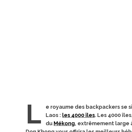
L
e royaume des backpackers se si
Laos :
les 4000 îles
. Les 4000 île
du
Mékong
, extrêmement large à 
Don Khong
vous offrira les meilleurs h