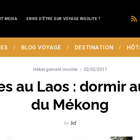
IT MEDIA
ENVIE D’ÊTRE SUR VOYAGE INSOLITE ?
MES
BLOG VOYAGE
DESTINATION
HÔT
Hébergement insolite
02/02/2011
es au Laos : dormir 
du Mékong
by
Jef