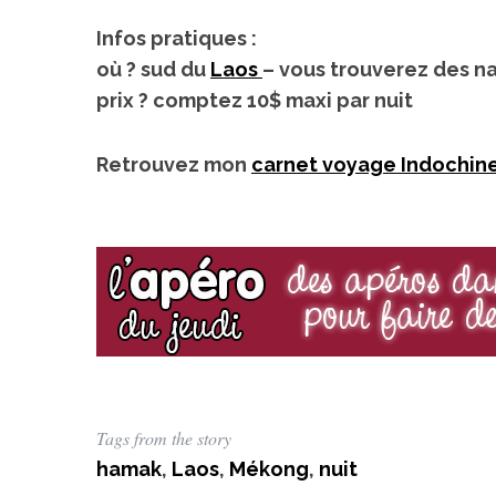
Infos pratiques :
où ?
sud du
Laos
– vous trouverez des n
prix ?
comptez 10$ maxi par nuit
Retrouvez mon
carnet voyage Indochin
Tags from the story
hamak
,
Laos
,
Mékong
,
nuit