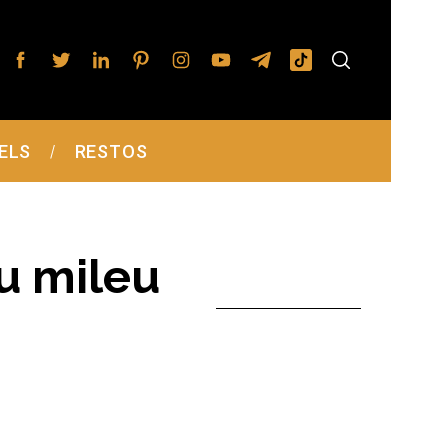
ELS
RESTOS
au mileu