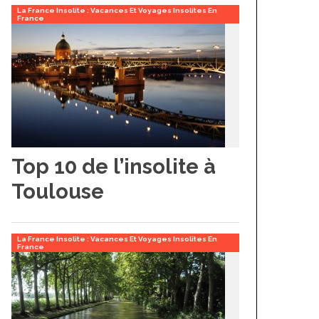
La France Insolite : Vacances Et Voyages Insolites En
France
Top 10 de l’insolite à
Toulouse
La France Insolite : Vacances Et Voyages Insolites En
France