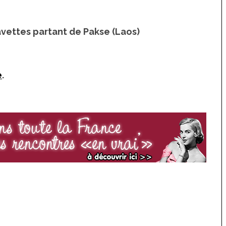
l’île d’Oléron
avettes partant de Pakse (Laos)
e
.