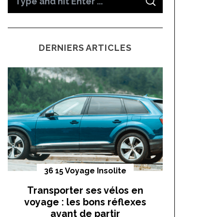
S
e
E
A
a
R
C
H
r
DERNIERS ARTICLES
c
h
f
o
r
:
36 15 Voyage Insolite
Vo
Transporter ses vélos en
On a t
voyage : les bons réflexes
cocho
avant de partir