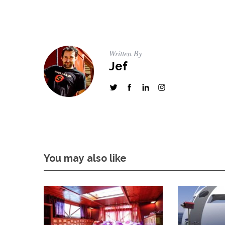
S
Written By
e
Jef
a
r
c
h
f
o
r
:
You may also like