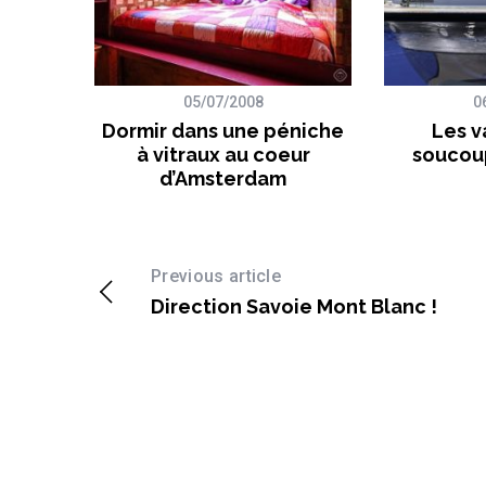
05/07/2008
0
n de
Dormir dans une péniche
Les v
ogne
à vitraux au coeur
soucoup
d’Amsterdam
Previous article
Direction Savoie Mont Blanc !