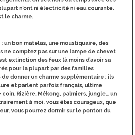
plupart n’ont ni électricité ni eau courante
.
st le
charme
.
 : un bon matelas, une moustiquaire, des
s ne comptez pas sur une lampe de chevet
’est extinction des feux
(à moins d’avoir sa
s pour la plupart par des familles
s de donner un charme supplémentaire : ils
ure et parlent parfois français, ultime
e coin.
Rizière, Mékong, palmiers, jungle… un
ontrairement à moi, vous êtes courageux, que
 Japon
La France insolite : vacances et
peur, vous pourrez dormir sur le ponton du
voyages insolites en France
 un café à
s à Tokyo
Top 10 des activités et
hébergements insolites sur