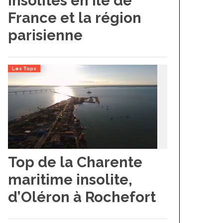
insolites en Île de
France et la région
parisienne
06/04/2011
29/04/2014
Hôtel dans les arbres : les
Offrez-vous un séjo
Free Spirits Spheres
Les Tops
catamaran (La Roch
Top de la Charente
maritime insolite,
d’Oléron à Rochefort