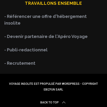
TRAVAILLONS ENSEMBLE
c
h
- Référencer une offre d'hébergement
f
insolite
o
r
- Devenir partenaire de l'Apéro Voyage
:
- Publi-redactionnel
- Recrutement
VOYAGE INSOLITE EST PROPULSÉ PAR WORDPRESS - COPYRIGHT
EBIZFUN SARL
BACK TO TOP