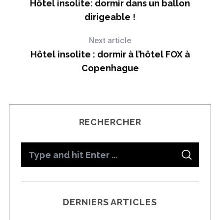
Hôtel insolite: dormir dans un ballon
dirigeable !
Next article
Hôtel insolite : dormir à l’hôtel FOX à
Copenhague
L
RECHERCHER
S
S
e
E
A
a
R
C
H
r
DERNIERS ARTICLES
c
h