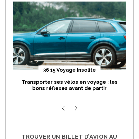
f
o
r
:
yages
36 15 Voyage Insolite
Transporter ses vélos en voyage : les
On
bons réflexes avant de partir
nts
TROUVER UN BILLET D’AVION AU