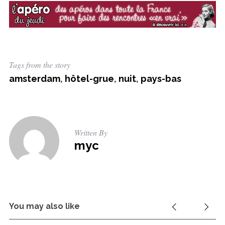
f
o
r
:
Tags from the story
amsterdam
,
hôtel-grue
,
nuit
,
pays-bas
Written By
myc
You may also like