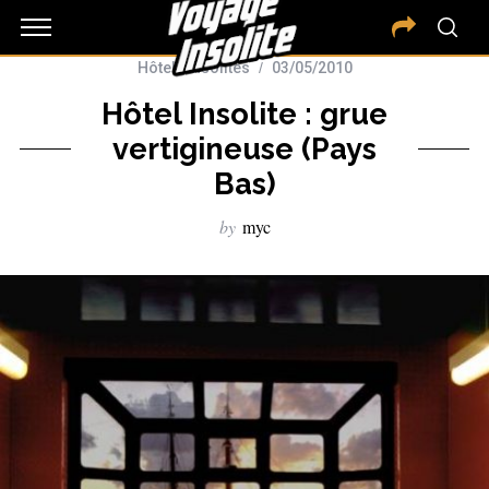
Hôtels insolites
03/05/2010
Hôtel Insolite : grue
vertigineuse (Pays
Bas)
by
myc