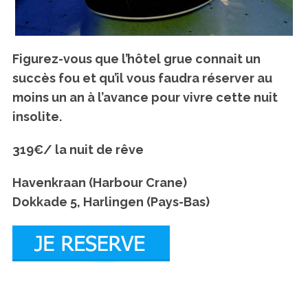
Figurez-vous que l’hôtel grue connait un
succès fou et qu’il vous faudra réserver au
moins un an à l’avance pour vivre cette nuit
insolite.
319€/ la nuit de rêve
Havenkraan (Harbour Crane
)
Dokkade 5, Harlingen (Pays-Bas)
S
e
a
r
c
h