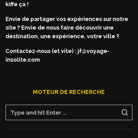
kiffe ça !
Envie de partager vos expériences sur notre
site ? Envie de nous faire découvrir une
destination, une expérience, votre ville ?
Contactez-nous (et vite) : jf@voyage-
insolite.com
MOTEUR DE RECHERCHE
S
S
e
E
A
a
R
C
H
r