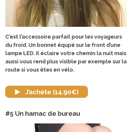
C’est l’accessoire parfait pour les voyageurs
du froid. Un bonnet équpé sur le front d’une
lampe LED. Il éclaire votre chemin la nuit mais
aussi vous rend plus visible par exemple sur la
S
e
route si vous êtes en vélo.
a
r
c
J’achète (14.90€)
h
f
o
#5 Un hamac de bureau
r
: