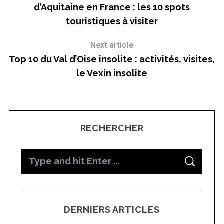
d’Aquitaine en France : les 10 spots
touristiques à visiter
Next article
Top 10 du Val d’Oise insolite : activités, visites,
le Vexin insolite
RECHERCHER
S
S
e
E
A
a
R
C
H
r
DERNIERS ARTICLES
c