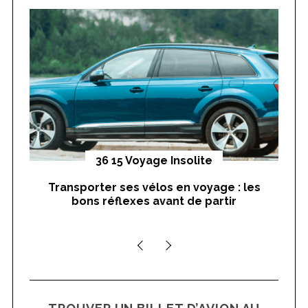
h
f
o
r
:
yages
36 15 Voyage Insolite
Transporter ses vélos en voyage : les
On
bons réflexes avant de partir
nts