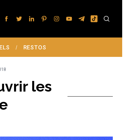
ELS
RESTOS
018
vrir les
e