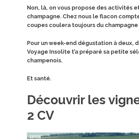
Non, là, on vous propose des
activités e
Voyage au Japon
La France insolit
champagne
. Chez nous le flacon compt
voyages insolite
On a testé à un café à
coupes coulera toujours du champagne m
cochons nains à Tokyo
S
Top 10 des ac
e
hébergements i
Pour un week-end dégustation à deux, 
a
l’île d’
Voyage Insolite t’a préparé sa petite sé
r
c
champenois.
h
f
Et santé.
o
r
:
Découvrir les vig
2 CV