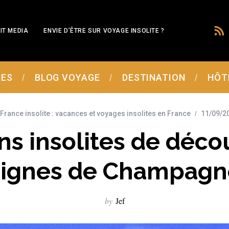
IT MEDIA
ENVIE D’ÊTRE SUR VOYAGE INSOLITE ?
MES
BLOG VOYAGE
DESTINATION
HÔT
 France insolite : vacances et voyages insolites en France
11/09/2
ns insolites de décou
vignes de Champagn
by
Jef