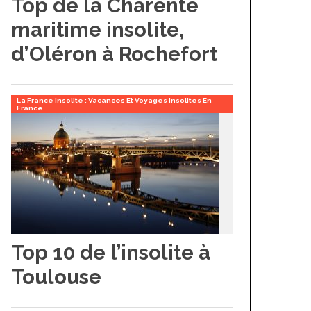
Top de la Charente
maritime insolite,
d’Oléron à Rochefort
La France Insolite : Vacances Et Voyages Insolites En
France
Top 10 de l’insolite à
Toulouse