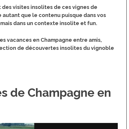
t des visites insolites de ces vignes de
e : vacances et
36 15 Voyage Insolite
e autant que le contenu puisque dans vos
s en France
Transporter ses vélos en
ais dans un contexte insolite et fun.
voyage : les bons réflexes
tivités et
avant de partir
nsolites sur
des vacances en Champagne entre amis,
Oléron
lection de découvertes insolites du vignoble
nes de Champagne en