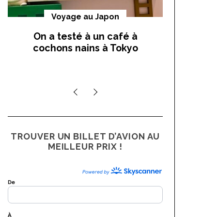
Voyage au Japon
La France
voyages 
On a testé à un café à
cochons nains à Tokyo
Top 10
hébergem
l
TROUVER UN BILLET D’AVION AU
MEILLEUR PRIX !