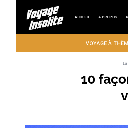
ACCUEIL
A PROPOS
K
VOYAGE À THÈ
La
10 faço