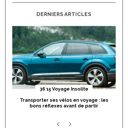
C
H
r
DERNIERS ARTICLES
c
h
f
o
r
:
yages
36 15 Voyage Insolite
Transporter ses vélos en voyage : les
On
bons réflexes avant de partir
nts