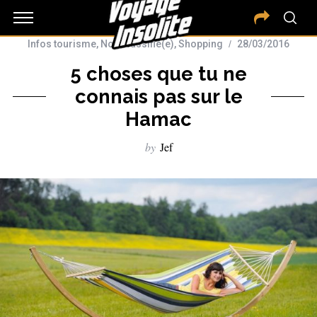
Infos tourisme
,
Non classifié(e)
,
Shopping
28/03/2016
5 choses que tu ne
connais pas sur le
Hamac
by
Jef