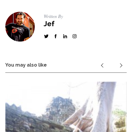
h
f
Written By
o
Jef
r
:
You may also like