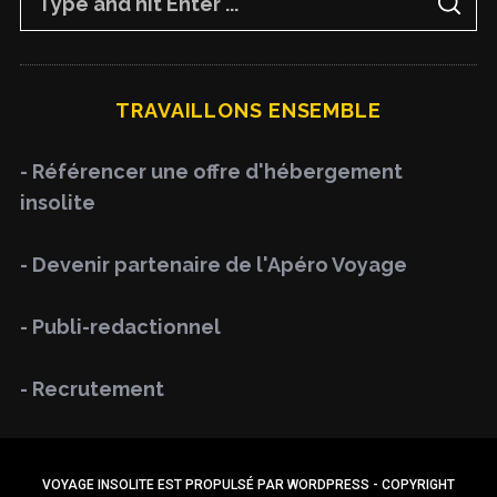
S
e
E
A
a
R
C
H
r
TRAVAILLONS ENSEMBLE
c
h
- Référencer une offre d'hébergement
f
insolite
o
r
- Devenir partenaire de l'Apéro Voyage
:
- Publi-redactionnel
- Recrutement
VOYAGE INSOLITE EST PROPULSÉ PAR WORDPRESS - COPYRIGHT