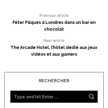
Previous article
Fêter Pâques à Londres dans un bar en
chocolat
Next article
The Arcade Hotel, l’hôtel dédié aux jeux
vidéos et aux gamers
RECHERCHER
S
S
e
E
A
a
R