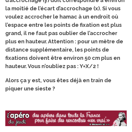
d’accrochage (y) doit correspondre à environ
la moitié de l’écart d’accrochage (x). Si vous
voulez accrocher le hamac à un endroit où
l’espace entre les points de fixation est plus
grand, il ne faut pas oublier de l’accrocher
plus en hauteur. Attention : pour un mètre de
distance supplémentaire, les points de
fixations doivent être environ 50 cm plus en
hauteur. Vous n’oubliez pas : Y=X/2 !
Alors ça y est, vous êtes déjà en train de
piquer une sieste ?
S
e
a
r
c