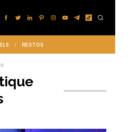
ELS
RESTOS
15
tique
s