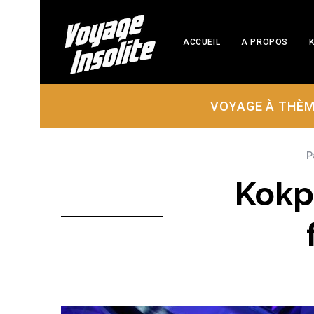
ACCUEIL
A PROPOS
K
VOYAGE À THÈ
P
Kokp