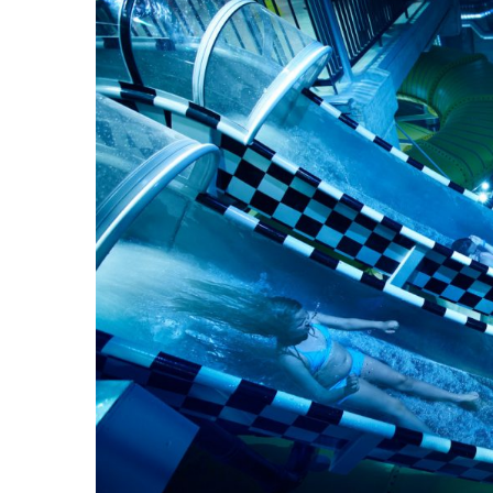
S
e
a
r
c
h
f
o
r
: