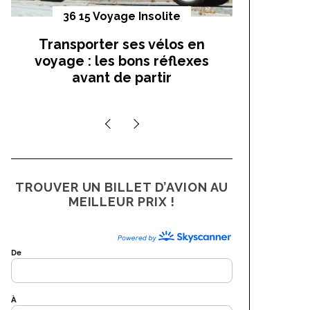
36 15 Voyage Insolite
Vo
Transporter ses vélos en
On a t
voyage : les bons réflexes
cocho
avant de partir
TROUVER UN BILLET D’AVION AU
MEILLEUR PRIX !