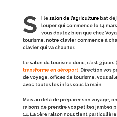
Voyage au
S
On a testé à
i le
salon de l’agriculture
bat déjà
cochons nain
louper qui commence le 14 mars 
S
e
vous doutez bien que chez Voyag
a
tourisme, notre clavier commence à chauffe
r
clavier qui va chauffer.
c
h
f
Le salon du tourisme donc, c’est 3 jours 
o
transforme en aéroport
.
Direction vos p
r
de voyage, offices de tourisme, vous al
:
avec toutes les infos sous la main.
Mais au delà de préparer son voyage, o
raisons de prendre vos petites jambes po
14. La 1ère raison nous tient particuliè