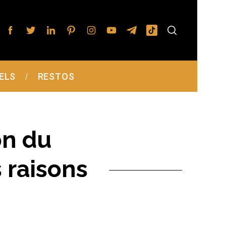
ELS
RESTOS
on du
 raisons