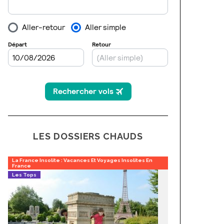
LES DOSSIERS CHAUDS
La France Insolite : Vacances Et Voyages Insolites En
France
Les Tops