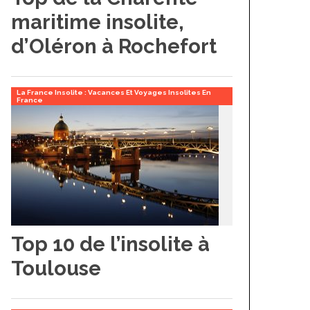
maritime insolite,
d’Oléron à Rochefort
La France Insolite : Vacances Et Voyages Insolites En
France
Top 10 de l’insolite à
Toulouse