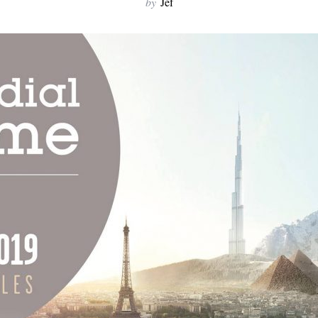
by
Jef