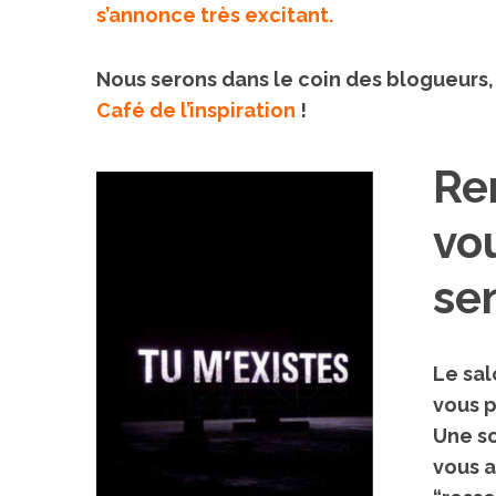
s’annonce très excitant.
Nous serons dans le coin des blogueurs,
Café de l’inspiration
!
Re
vou
sen
Le sal
vous p
Une so
vous 