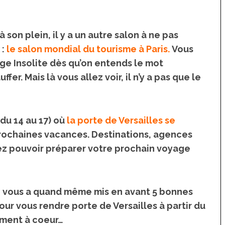
 Japon
La France insolite : vacances et
voyages insolites en France
 un café à
 son plein, il y a un autre salon à ne pas
s à Tokyo
Top 10 des activités et
:
le salon mondial du tourisme à Paris
.
Vous
hébergements insolites sur
e Insolite dès qu’on entends le mot
l’île d’Oléron
r. Mais là vous allez voir, il n’y a pas que le
(du 14 au 17) où
la porte de Versailles se
rochaines vacances. Destinations, agences
lez pouvoir préparer votre prochain voyage
n vous a quand même mis en avant 5 bonnes
ur vous rendre porte de Versailles à partir du
rement à coeur…