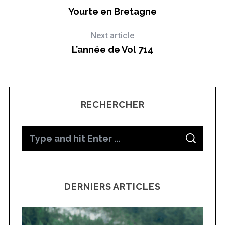
Yourte en Bretagne
Next article
L’année de Vol 714
RECHERCHER
S
S
e
S
e
E
a
A
a
R
r
C
H
c
r
h
DERNIERS ARTICLES
c
f
h
o
f
r