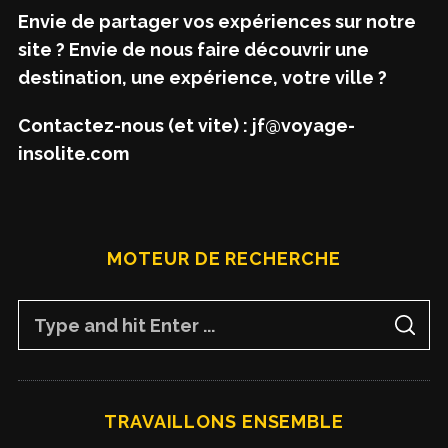
Envie de partager vos expériences sur notre
site ? Envie de nous faire découvrir une
destination, une expérience, votre ville ?
Contactez-nous (et vite) : jf@voyage-
insolite.com
MOTEUR DE RECHERCHE
S
S
e
E
A
a
R
C
H
r
TRAVAILLONS ENSEMBLE
c