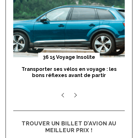
:
o
r
:
yages
36 15 Voyage Insolite
Transporter ses vélos en voyage : les
On
bons réflexes avant de partir
nts
TROUVER UN BILLET D’AVION AU
MEILLEUR PRIX !