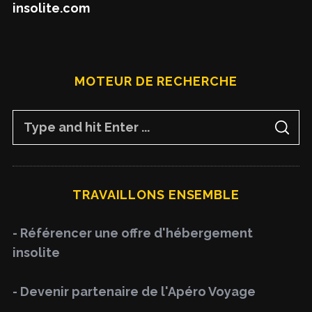
insolite.com
MOTEUR DE RECHERCHE
S
S
e
E
A
a
R
C
H
r
TRAVAILLONS ENSEMBLE
c
h
- Référencer une offre d'hébergement
f
insolite
o
r
- Devenir partenaire de l'Apéro Voyage
: