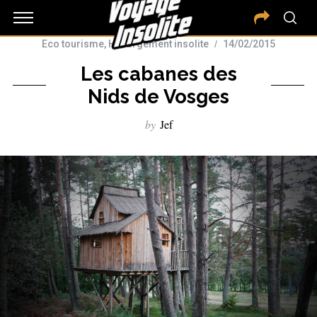
Eco tourisme
,
Hébergement insolite
14/02/2015
Les cabanes des
Nids de Vosges
by
Jef