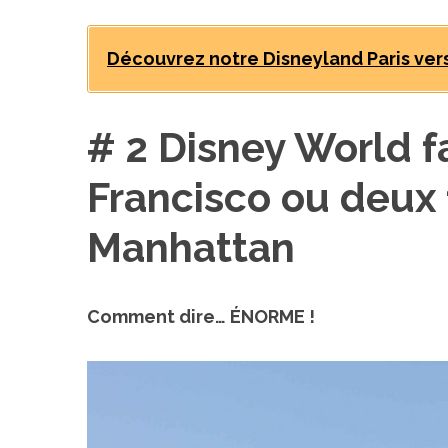
Découvrez notre Disneyland Paris versi
# 2 Disney World fa
Francisco ou deux 
Manhattan
Comment dire…
ÉNORME
!