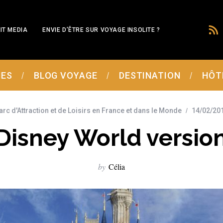
IT MEDIA
ENVIE D’ÊTRE SUR VOYAGE INSOLITE ?
MES
BLOG VOYAGE
DESTINATION
HÔT
arc d'Attraction et de Loisirs en France et dans le Monde
14/02/20
Disney World version
by
Célia