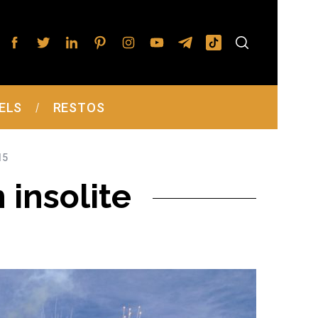
ELS
RESTOS
15
 insolite