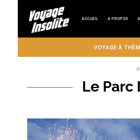
ACCUEIL
A PROPOS
K
VOYAGE À THÈ
P
Le Parc 