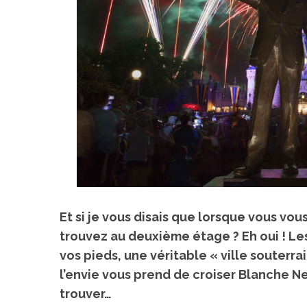
S
e
a
r
c
h
f
o
r
:
Et si je vous disais que lorsque vous v
trouvez au
deuxième étage
? Eh oui !
Le
vos pieds
, une véritable « ville souterr
l’envie vous prend de croiser Blanche N
trouver…