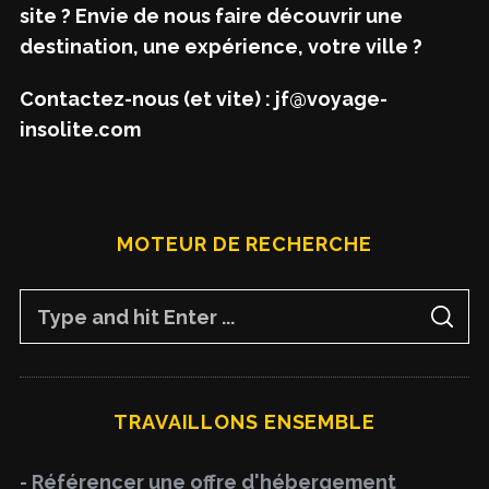
site ? Envie de nous faire découvrir une
destination, une expérience, votre ville ?
Contactez-nous (et vite) : jf@voyage-
insolite.com
MOTEUR DE RECHERCHE
S
S
e
E
A
a
R
C
H
r
TRAVAILLONS ENSEMBLE
c
h
- Référencer une offre d'hébergement
f