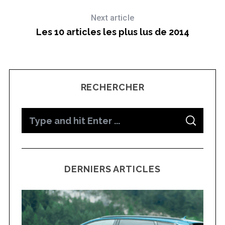
Next article
Les 10 articles les plus lus de 2014
RECHERCHER
S
S
e
E
A
a
R
C
H
r
DERNIERS ARTICLES
c
h
f
o