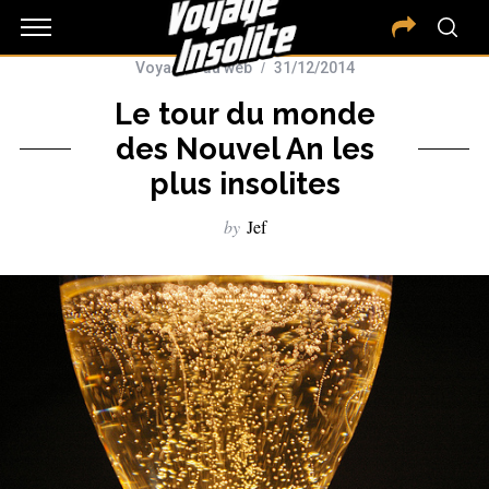
Voyages du web
31/12/2014
Le tour du monde
des Nouvel An les
plus insolites
by
Jef