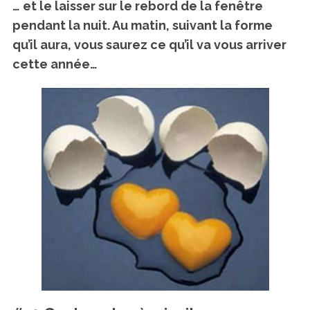
… et le laisser sur le rebord de la fenêtre
pendant la nuit. Au matin, suivant la forme
qu’il aura, vous saurez ce qu’il va vous arriver
cette année…
S
e
a
r
c
h
f
o
r
: