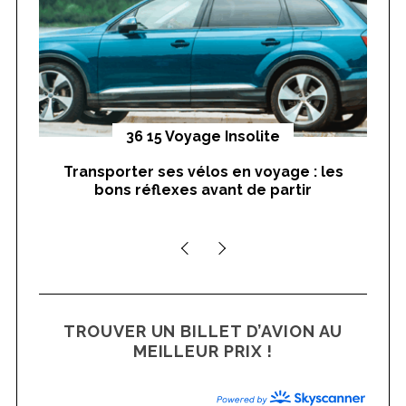
r
:
yages
36 15 Voyage Insolite
Transporter ses vélos en voyage : les
On
bons réflexes avant de partir
nts
TROUVER UN BILLET D’AVION AU
MEILLEUR PRIX !