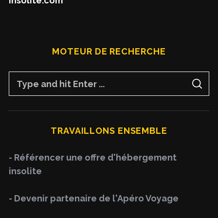
insolite.com
MOTEUR DE RECHERCHE
S
S
e
E
A
a
R
C
H
r
TRAVAILLONS ENSEMBLE
c
h
- Référencer une offre d'hébergement
f
insolite
o
r
- Devenir partenaire de l'Apéro Voyage
: