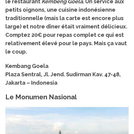
le restaurant
Kembeng Goela
. Un service aux
petits oignons, une cuisine indonésienne
traditionnelle (mais la carte est encore plus
large) et notre dîner était vraiment délicieux.
Comptez 20€ pour repas complet ce qui est
relativement élevé pour le pays. Mais ça vaut
le coup.
Kembang Goela
Plaza Sentral, Jl. Jend. Sudirman Kav. 47-48,
Jakarta – Indonesia
Le Monumen Nasional
S
e
a
r
c