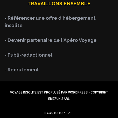
TRAVAILLONS ENSEMBLE
c
h
- Référencer une offre d'hébergement
f
insolite
o
r
- Devenir partenaire de l'Apéro Voyage
:
- Publi-redactionnel
- Recrutement
VOYAGE INSOLITE EST PROPULSÉ PAR WORDPRESS - COPYRIGHT
EBIZFUN SARL
BACK TO TOP