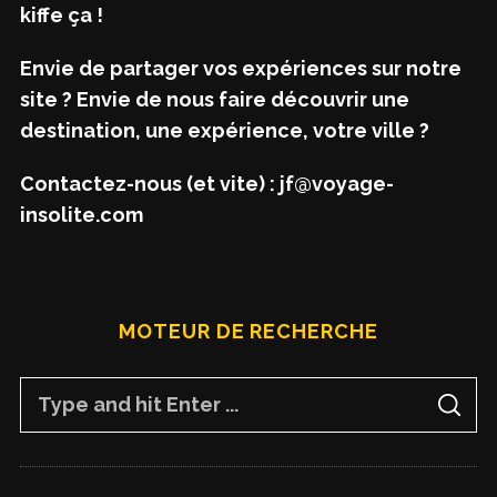
kiffe ça !
Envie de partager vos expériences sur notre
site ? Envie de nous faire découvrir une
destination, une expérience, votre ville ?
Contactez-nous (et vite) : jf@voyage-
insolite.com
MOTEUR DE RECHERCHE
S
S
e
E
A
a
R
C
H
r