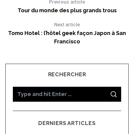
Previous article
Tour du monde des plus grands trous
Next article
Tomo Hotel : l’hôtel geek façon Japon à San
Francisco
RECHERCHER
S
S
e
E
A
a
R
C
H
r
DERNIERS ARTICLES
c
h