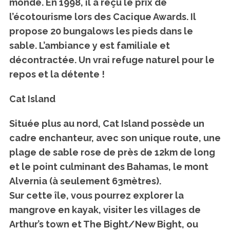
monde. En 1998, il a reçu le prix de
l’écotourisme lors des Cacique Awards. Il
propose 20 bungalows les pieds dans le
sable. L’ambiance y est familiale et
S
décontractée. Un vrai refuge naturel pour le
e
repos et la détente !
a
r
c
Cat Island
h
f
Située plus au nord, Cat Island possède un
o
cadre enchanteur, avec son unique route, une
r
plage de sable rose de près de 12km de long
:
et le point culminant des Bahamas, le mont
Alvernia (à seulement 63mètres).
Sur cette île, vous pourrez explorer la
mangrove en kayak, visiter les villages de
Arthur’s town et The Bight/New Bight, ou