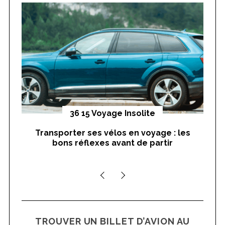
f
o
r
:
yages
36 15 Voyage Insolite
Transporter ses vélos en voyage : les
On
bons réflexes avant de partir
nts
TROUVER UN BILLET D’AVION AU