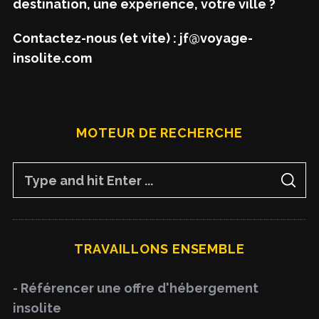
destination, une expérience, votre ville ?
Contactez-nous (et vite) : jf@voyage-
insolite.com
MOTEUR DE RECHERCHE
S
S
e
E
A
a
R
C
H
r
TRAVAILLONS ENSEMBLE
c
h
- Référencer une offre d'hébergement
f
insolite
o