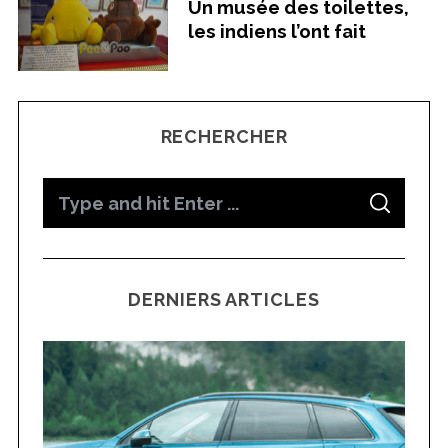
Un musée des toilettes,
les indiens l’ont fait
RECHERCHER
S
S
e
E
A
a
R
C
H
r
DERNIERS ARTICLES
c
h
f
o
r
: