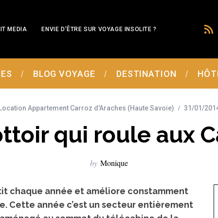
IT MEDIA
ENVIE D’ÊTRE SUR VOYAGE INSOLITE ?
MES
BLOG VOYAGE
DESTINATION
HÔT
Location Appartement Carroz d'Araches (Haute Savoie)
31/01/201
ttoir qui roule aux C
by
Monique
vestit chaque année et améliore constamment
le.
Cette année c’est un secteur entièrement