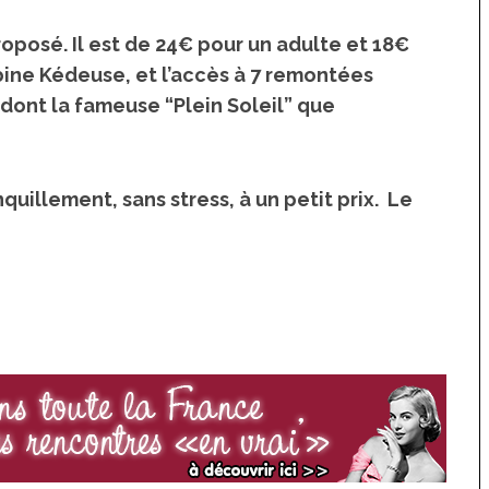
Top 10 des activités et
hébergements insolites sur
oposé. Il est de 24€ pour un adulte et 18€
l’île d’Oléron
bine Kédeuse, et l’accès à 7 remontées
dont la fameuse “Plein Soleil” que
quillement, sans stress, à un petit prix. Le