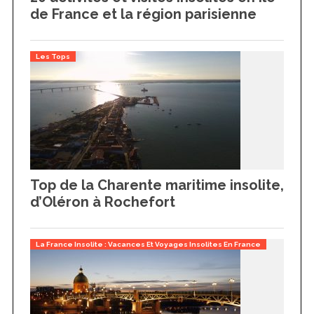
de France et la région parisienne
Les Tops
Top de la Charente maritime insolite,
d’Oléron à Rochefort
La France Insolite : Vacances Et Voyages Insolites En France
S
e
a
r