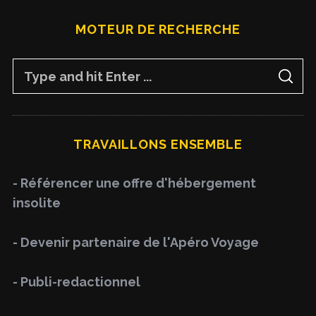
MOTEUR DE RECHERCHE
S
S
e
E
A
a
R
C
H
r
TRAVAILLONS ENSEMBLE
c
h
- Référencer une offre d'hébergement
f
insolite
o
r
- Devenir partenaire de l'Apéro Voyage
:
- Publi-redactionnel