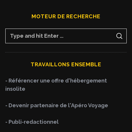
MOTEUR DE RECHERCHE
S
S
e
E
A
a
R
C
H
r
TRAVAILLONS ENSEMBLE
c
h
- Référencer une offre d'hébergement
f
insolite
o
r
- Devenir partenaire de l'Apéro Voyage
:
- Publi-redactionnel