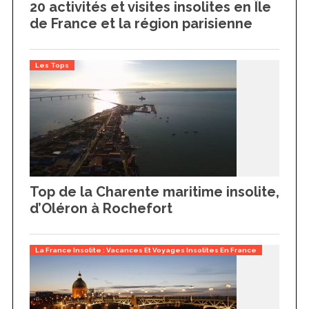
20 activités et visites insolites en Île
de France et la région parisienne
Les Tops
Top de la Charente maritime insolite,
d’Oléron à Rochefort
La France Insolite : Vacances Et Voyages Insolites En France
S
e
a