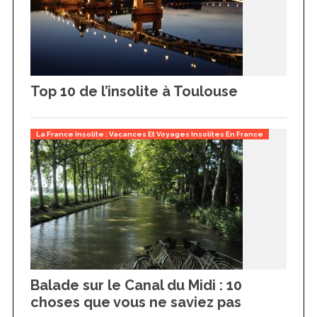
r
c
h
f
o
r
Top 10 de l’insolite à Toulouse
:
La France Insolite : Vacances Et Voyages Insolites En France
Balade sur le Canal du Midi : 10
choses que vous ne saviez pas