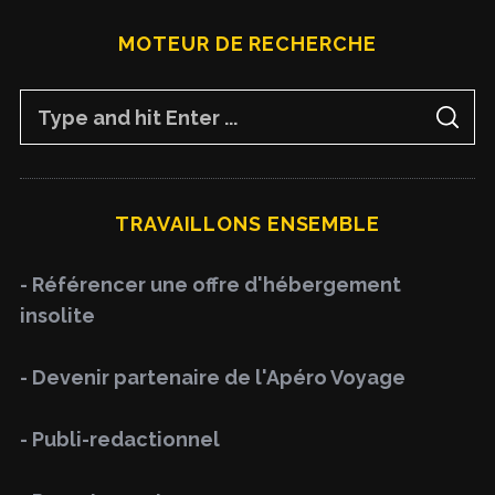
MOTEUR DE RECHERCHE
S
S
e
E
A
a
R
C
H
r
TRAVAILLONS ENSEMBLE
c
h
- Référencer une offre d'hébergement
f
insolite
o
r
- Devenir partenaire de l'Apéro Voyage
:
- Publi-redactionnel