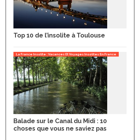
c
h
f
o
r
Top 10 de l’insolite à Toulouse
:
La France Insolite : Vacances Et Voyages Insolites En France
Balade sur le Canal du Midi : 10
choses que vous ne saviez pas