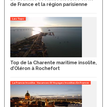
de France et la région parisienne
Les Tops
Top de la Charente maritime insolite,
d’Oléron à Rochefort
La France Insolite : Vacances Et Voyages Insolites En France
S
e
a
r