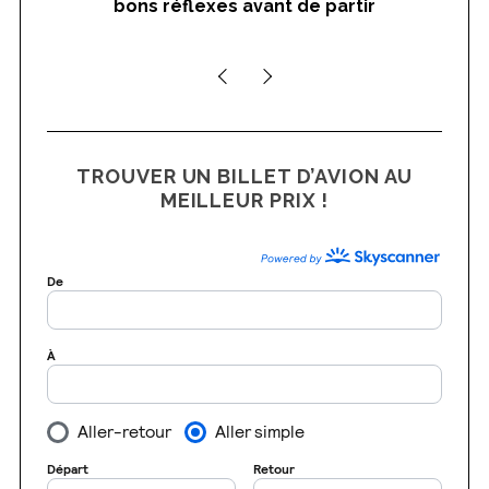
bons réflexes avant de partir
a
nts
r
c
h
f
o
r
TROUVER UN BILLET D’AVION AU
:
MEILLEUR PRIX !