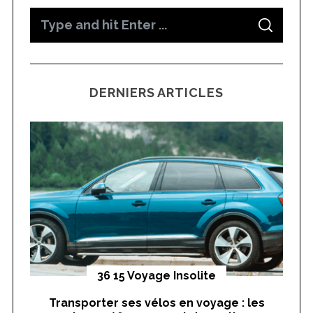
S
S
e
E
A
a
R
C
H
r
DERNIERS ARTICLES
c
h
f
o
r
:
yages
36 15 Voyage Insolite
S
Transporter ses vélos en voyage : les
On
e