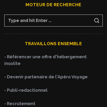
MOTEUR DE RECHERCHE
S
S
e
E
A
a
R
C
H
r
TRAVAILLONS ENSEMBLE
c
h
- Référencer une offre d'hébergement
f
insolite
o
r
- Devenir partenaire de l'Apéro Voyage
:
- Publi-redactionnel
- Recrutement