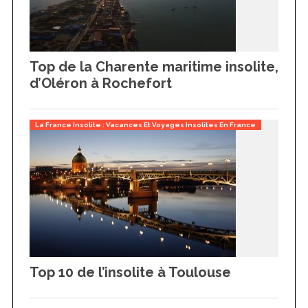
S
e
a
Top de la Charente maritime insolite,
r
d’Oléron à Rochefort
c
h
f
La France Insolite : Vacances Et Voyages Insolites En France
o
r
:
Top 10 de l’insolite à Toulouse