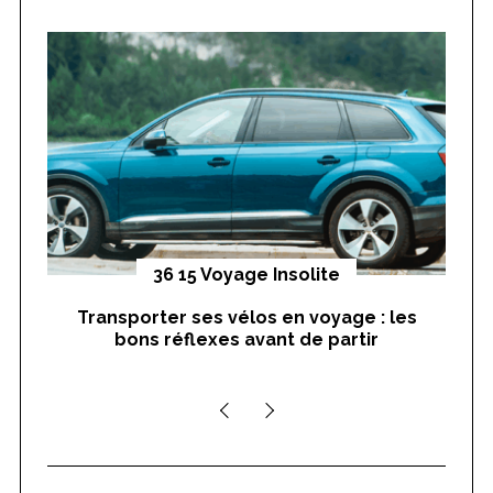
h
f
o
r
:
yages
36 15 Voyage Insolite
Transporter ses vélos en voyage : les
On
bons réflexes avant de partir
nts