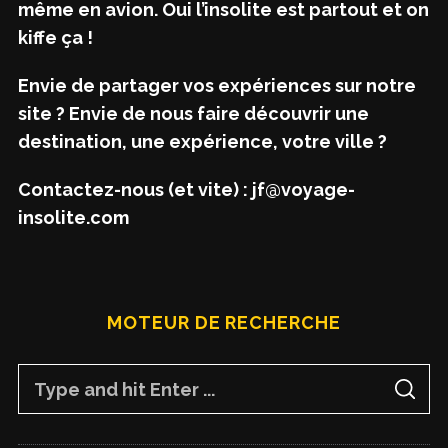
même en avion. Oui l’insolite est partout et on
kiffe ça !
Envie de partager vos expériences sur notre
site ? Envie de nous faire découvrir une
destination, une expérience, votre ville ?
Contactez-nous (et vite) : jf@voyage-
insolite.com
MOTEUR DE RECHERCHE
S
S
e
E
A
a
R
C