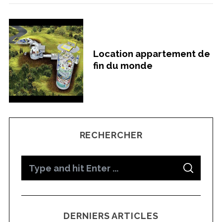
Location appartement de
fin du monde
RECHERCHER
S
S
e
E
A
a
R
C
H
r
DERNIERS ARTICLES
c