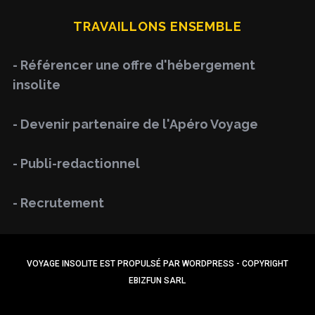
H
r
TRAVAILLONS ENSEMBLE
c
h
- Référencer une offre d'hébergement
f
insolite
o
r
- Devenir partenaire de l'Apéro Voyage
:
- Publi-redactionnel
- Recrutement
VOYAGE INSOLITE EST PROPULSÉ PAR WORDPRESS - COPYRIGHT
EBIZFUN SARL