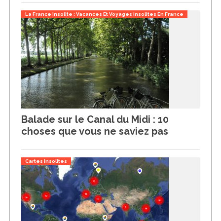
f
o
La France Insolite : Vacances Et Voyages Insolites En France
r
:
Balade sur le Canal du Midi : 10
choses que vous ne saviez pas
Cartes Insolites