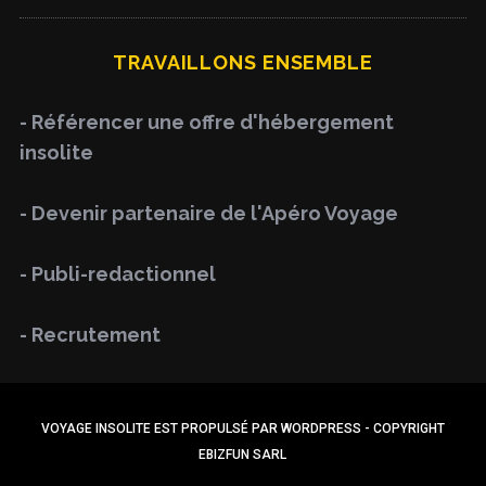
a
R
C
H
r
TRAVAILLONS ENSEMBLE
c
h
- Référencer une offre d'hébergement
f
insolite
o
r
- Devenir partenaire de l'Apéro Voyage
:
- Publi-redactionnel
- Recrutement
VOYAGE INSOLITE EST PROPULSÉ PAR WORDPRESS - COPYRIGHT
EBIZFUN SARL