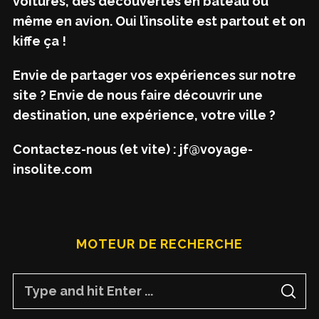
voitures, des découvertes en bateau ou
même en avion. Oui l’insolite est partout et on
kiffe ça !
Envie de partager vos expériences sur notre
site ? Envie de nous faire découvrir une
destination, une expérience, votre ville ?
Contactez-nous (et vite) : jf@voyage-
insolite.com
MOTEUR DE RECHERCHE
S
S
e
E
A