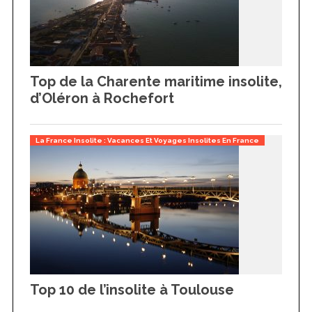
Top de la Charente maritime insolite,
d’Oléron à Rochefort
La France Insolite : Vacances Et Voyages Insolites En France
S
e
a
r
c
Top 10 de l’insolite à Toulouse
h