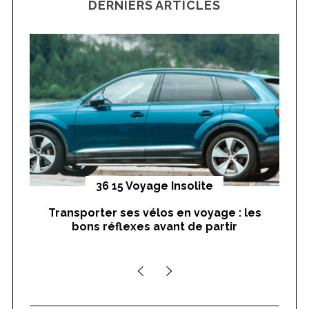
DERNIERS ARTICLES
c
h
f
o
r
:
yages
36 15 Voyage Insolite
Transporter ses vélos en voyage : les
On
bons réflexes avant de partir
nts