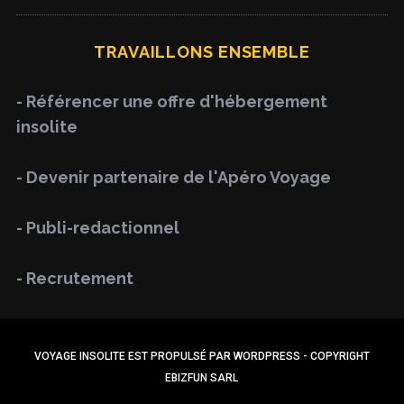
a
R
C
H
r
TRAVAILLONS ENSEMBLE
c
h
- Référencer une offre d'hébergement
f
insolite
o
r
- Devenir partenaire de l'Apéro Voyage
:
- Publi-redactionnel
- Recrutement
VOYAGE INSOLITE EST PROPULSÉ PAR WORDPRESS - COPYRIGHT
EBIZFUN SARL