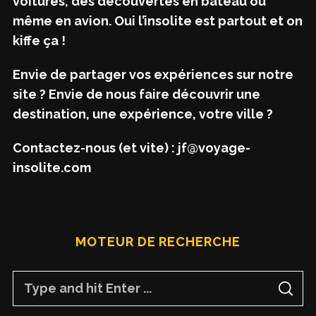
voitures, des découvertes en bateau ou
même en avion. Oui l’insolite est partout et on
kiffe ça !
Envie de partager vos expériences sur notre
site ? Envie de nous faire découvrir une
destination, une expérience, votre ville ?
Contactez-nous (et vite) : jf@voyage-
insolite.com
MOTEUR DE RECHERCHE
S
S
e
E
A