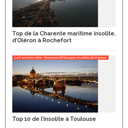
Top de la Charente maritime insolite,
d’Oléron à Rochefort
La France Insolite : Vacances Et Voyages Insolites En France
S
e
a
r
c
Top 10 de l’insolite à Toulouse
h