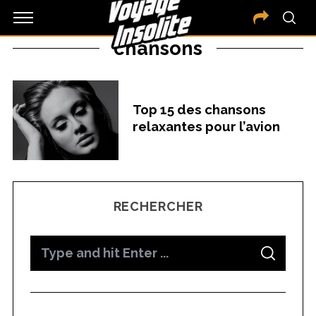
chansons
Top 15 des chansons
relaxantes pour l’avion
RECHERCHER
S
S
e
E
A
a
R
C
H
r