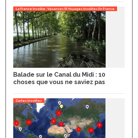
f
o
La France Insolite : Vacances Et Voyages Insolites En France
r
:
Balade sur le Canal du Midi : 10
choses que vous ne saviez pas
Cartes Insolites