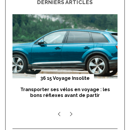
DERNIERS ARTICLES
c
h
f
o
r
:
yages
36 15 Voyage Insolite
Transporter ses vélos en voyage : les
On
bons réflexes avant de partir
nts