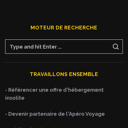
MOTEUR DE RECHERCHE
S
S
e
E
A
a
R
C
H
r
TRAVAILLONS ENSEMBLE
c
h
- Référencer une offre d'hébergement
f
insolite
o
r
- Devenir partenaire de l'Apéro Voyage
: