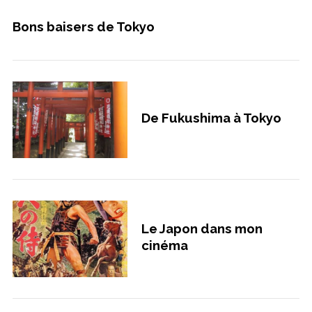
Bons baisers de Tokyo
De Fukushima à Tokyo
S
e
a
r
c
h
Le Japon dans mon
f
cinéma
o
r
: