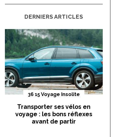
a
C
H
r
DERNIERS ARTICLES
c
h
f
o
r
:
36 15 Voyage Insolite
Vo
Transporter ses vélos en
On a t
voyage : les bons réflexes
cocho
avant de partir