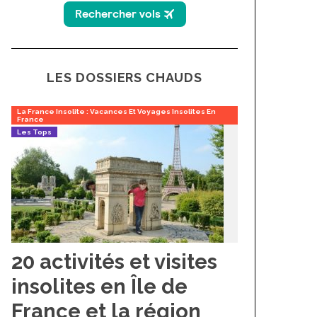
LES DOSSIERS CHAUDS
La France Insolite : Vacances Et Voyages Insolites En
France
Les Tops
20 activités et visites
insolites en Île de
France et la région