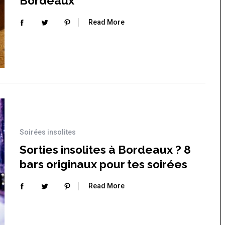
Bordeaux
Read More
Soirées insolites
Sorties insolites à Bordeaux ? 8
 Japon
La France insolite : vacances et
bars originaux pour tes soirées
voyages insolites en France
 un café à
s à Tokyo
Read More
Top 10 des activités et
hébergements insolites sur
l’île d’Oléron