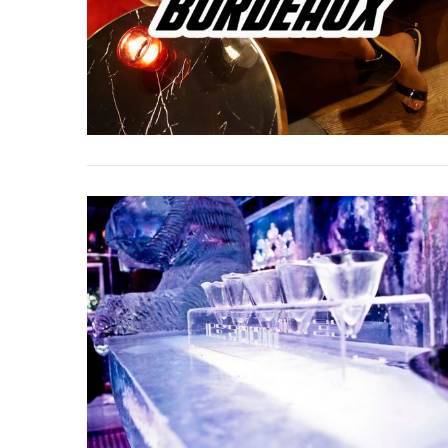
Voyage au
On a testé à
cochons nain