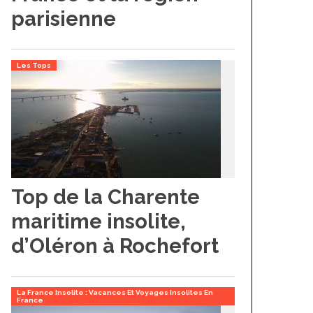
parisienne
Les Tops
Top de la Charente
maritime insolite,
d’Oléron à Rochefort
La France Insolite : Vacances Et Voyages Insolites En
France