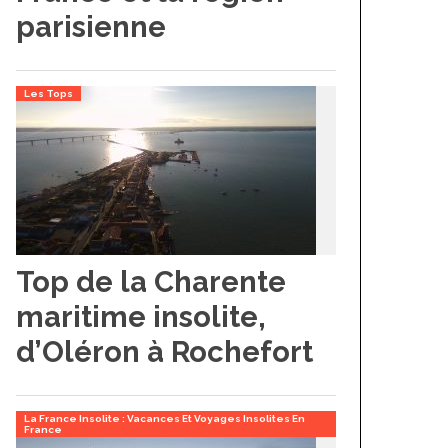
parisienne
Les Tops
Top de la Charente
maritime insolite,
d’Oléron à Rochefort
La France Insolite : Vacances Et Voyages Insolites En
France