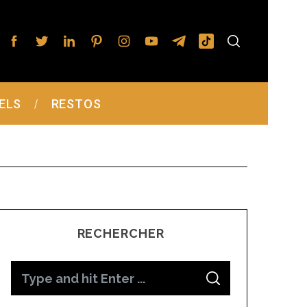
ELS
RESTOS
RECHERCHER
S
S
e
E
A
R