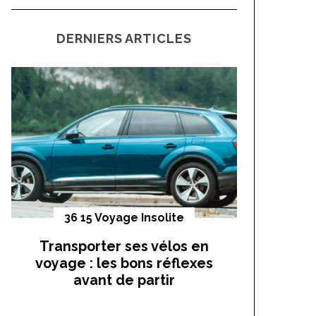
a
C
H
r
DERNIERS ARTICLES
c
h
f
o
r
:
36 15 Voyage Insolite
Vo
Transporter ses vélos en
On a t
voyage : les bons réflexes
cocho
avant de partir