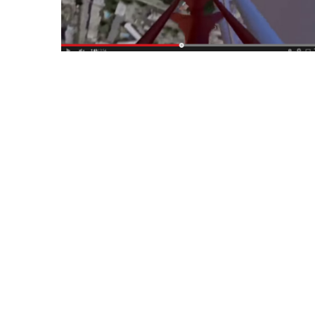
Voyage au
On a testé à
cochons nain