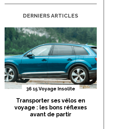
a
C
H
r
DERNIERS ARTICLES
c
h
f
o
r
:
36 15 Voyage Insolite
Vo
Transporter ses vélos en
On a t
voyage : les bons réflexes
cocho
avant de partir