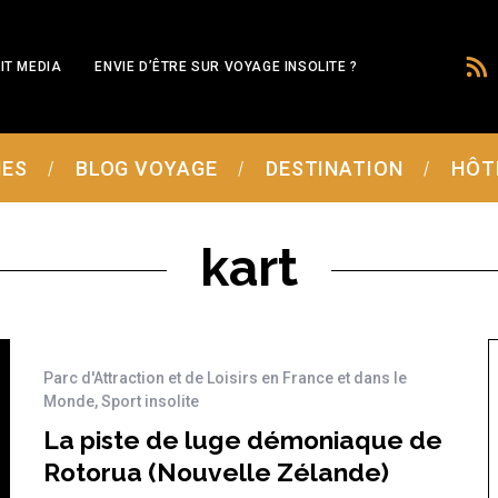
IT MEDIA
ENVIE D’ÊTRE SUR VOYAGE INSOLITE ?
MES
BLOG VOYAGE
DESTINATION
HÔT
kart
Parc d'Attraction et de Loisirs en France et dans le
Monde
,
Sport insolite
La piste de luge démoniaque de
Rotorua (Nouvelle Zélande)