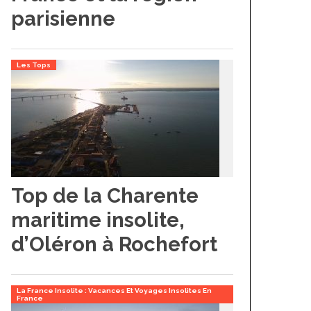
parisienne
Les Tops
Top de la Charente
maritime insolite,
d’Oléron à Rochefort
La France Insolite : Vacances Et Voyages Insolites En
France