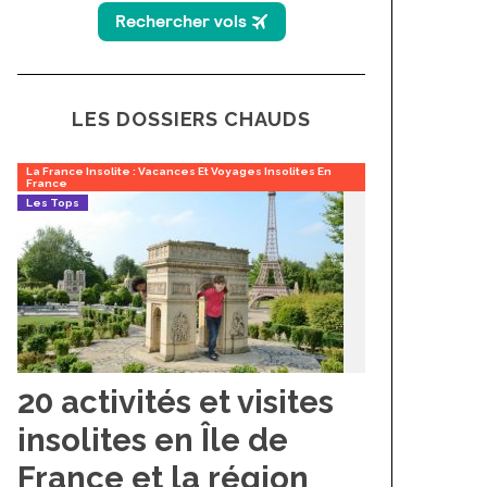
LES DOSSIERS CHAUDS
La France Insolite : Vacances Et Voyages Insolites En
France
Les Tops
20 activités et visites
insolites en Île de
France et la région