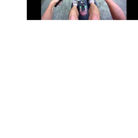
Voyage au
On a testé à
cochons nain