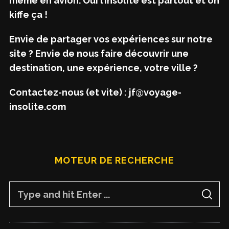
même en avion. Oui l’insolite est partout et on
kiffe ça !
Envie de partager vos expériences sur notre
site ? Envie de nous faire découvrir une
destination, une expérience, votre ville ?
Contactez-nous (et vite) : jf@voyage-
insolite.com
MOTEUR DE RECHERCHE
S
S
e
E
A
a
R
C
H