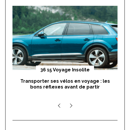
h
f
o
r
:
yages
36 15 Voyage Insolite
Transporter ses vélos en voyage : les
On
bons réflexes avant de partir
nts