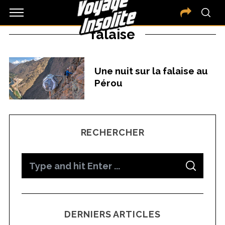
falaise
Une nuit sur la falaise au
Pérou
RECHERCHER
S
S
e
E
A
a
R
C
H
r
DERNIERS ARTICLES
c