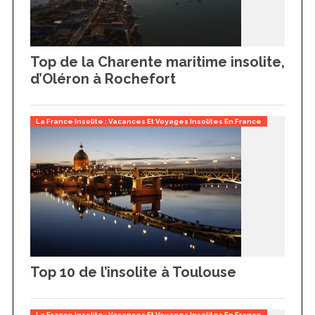
Top de la Charente maritime insolite,
d’Oléron à Rochefort
S
La France Insolite : Vacances Et Voyages Insolites En France
e
a
r
c
h
f
o
r
:
Top 10 de l’insolite à Toulouse
La France Insolite : Vacances Et Voyages Insolites En France