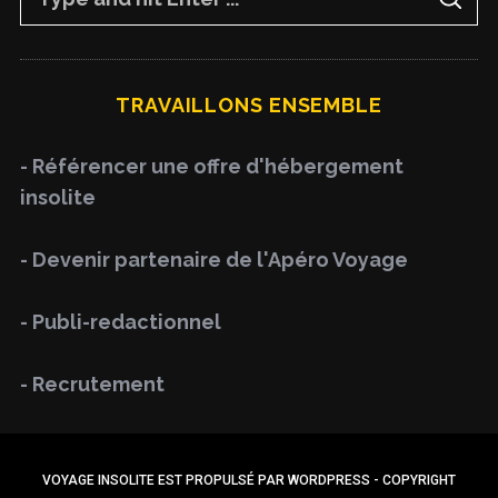
S
e
E
A
a
R
C
H
r
TRAVAILLONS ENSEMBLE
c
h
- Référencer une offre d'hébergement
f
insolite
o
r
- Devenir partenaire de l'Apéro Voyage
:
- Publi-redactionnel
- Recrutement
VOYAGE INSOLITE EST PROPULSÉ PAR WORDPRESS - COPYRIGHT