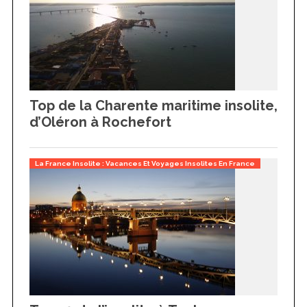
Top de la Charente maritime insolite,
d’Oléron à Rochefort
La France Insolite : Vacances Et Voyages Insolites En France
S
e
a
r
c
h