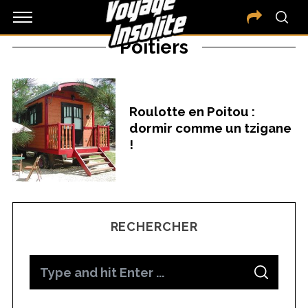
Poitiers
Roulotte en Poitou :
dormir comme un tzigane
!
RECHERCHER
S
S
e
E
A
a
R