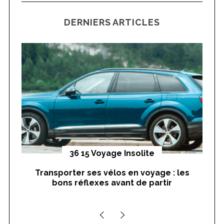
C
H
r
DERNIERS ARTICLES
c
h
f
o
r
:
yages
36 15 Voyage Insolite
Transporter ses vélos en voyage : les
On
bons réflexes avant de partir
nts