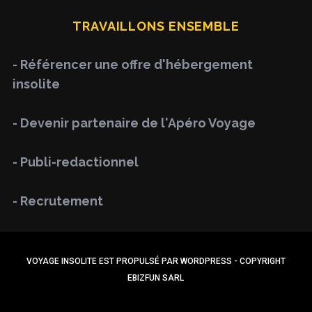
H
r
TRAVAILLONS ENSEMBLE
c
h
- Référencer une offre d'hébergement
f
insolite
o
r
- Devenir partenaire de l'Apéro Voyage
:
- Publi-redactionnel
- Recrutement
VOYAGE INSOLITE EST PROPULSÉ PAR WORDPRESS - COPYRIGHT
EBIZFUN SARL