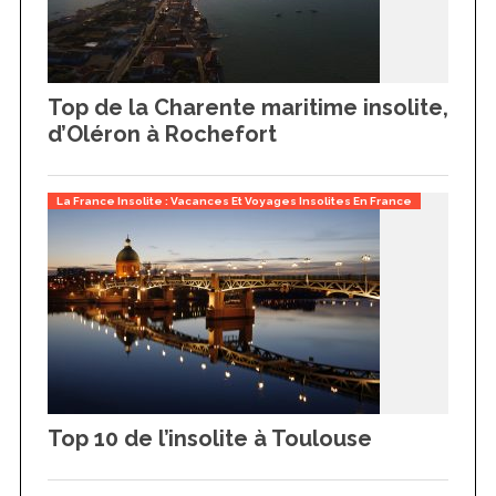
Top de la Charente maritime insolite,
d’Oléron à Rochefort
La France Insolite : Vacances Et Voyages Insolites En France
S
e
a
r
Top 10 de l’insolite à Toulouse
c
h
f