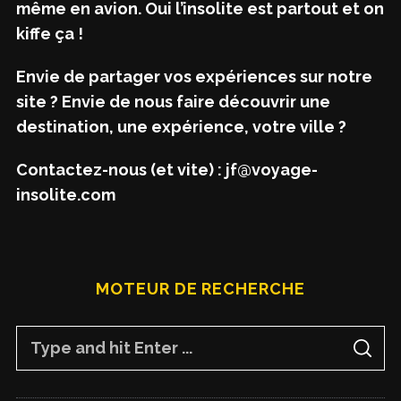
même en avion. Oui l’insolite est partout et on
kiffe ça !
Envie de partager vos expériences sur notre
site ? Envie de nous faire découvrir une
destination, une expérience, votre ville ?
Contactez-nous (et vite) : jf@voyage-
insolite.com
MOTEUR DE RECHERCHE
S
S
e
E
A
a
R
C