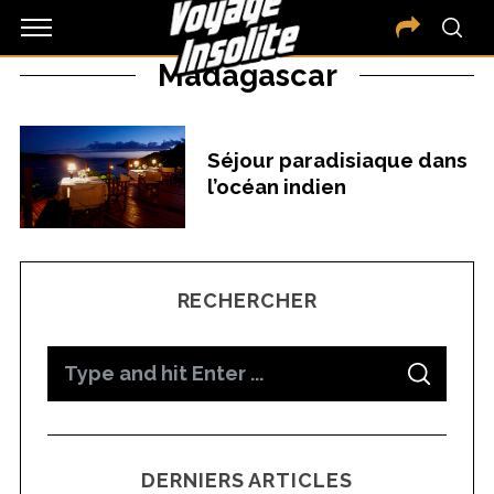
Madagascar
Séjour paradisiaque dans
l’océan indien
RECHERCHER
S
S
e
E
A
a
R
C
H
r
DERNIERS ARTICLES
c