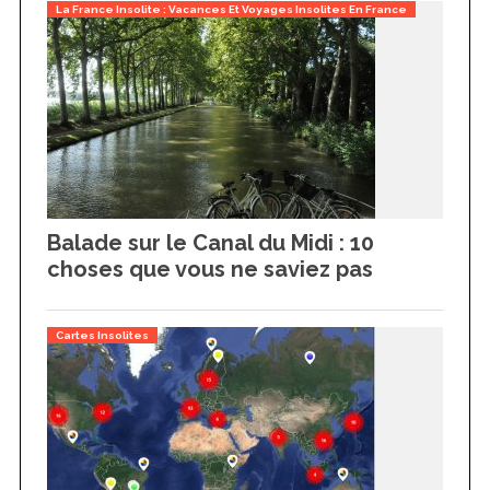
La France Insolite : Vacances Et Voyages Insolites En France
o
r
:
Balade sur le Canal du Midi : 10
choses que vous ne saviez pas
Cartes Insolites