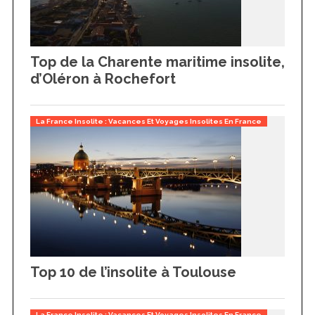
Top de la Charente maritime insolite,
d’Oléron à Rochefort
La France Insolite : Vacances Et Voyages Insolites En France
S
e
a
r
Top 10 de l’insolite à Toulouse
c
h
f
La France Insolite : Vacances Et Voyages Insolites En France