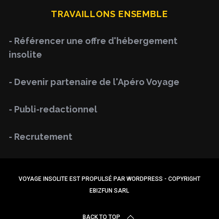
r
TRAVAILLONS ENSEMBLE
c
h
- Référencer une offre d'hébergement
f
insolite
o
r
- Devenir partenaire de l'Apéro Voyage
:
- Publi-redactionnel
- Recrutement
VOYAGE INSOLITE EST PROPULSÉ PAR WORDPRESS - COPYRIGHT
EBIZFUN SARL
BACK TO TOP