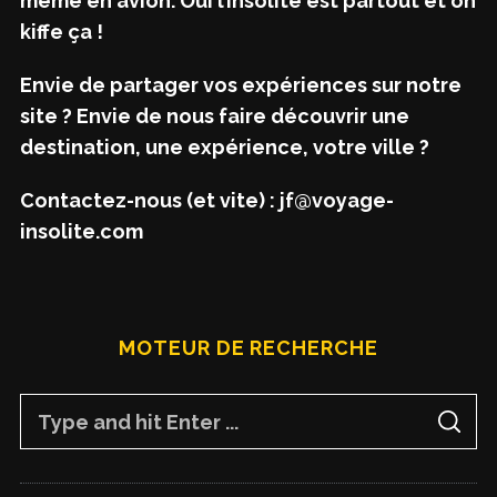
même en avion. Oui l’insolite est partout et on
kiffe ça !
Envie de partager vos expériences sur notre
site ? Envie de nous faire découvrir une
destination, une expérience, votre ville ?
Contactez-nous (et vite) : jf@voyage-
insolite.com
MOTEUR DE RECHERCHE
S
S
e
E
A
a
R
C
H