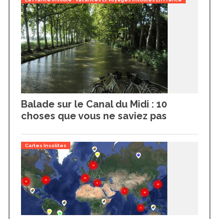
o
r
:
Balade sur le Canal du Midi : 10
choses que vous ne saviez pas
Cartes Insolites