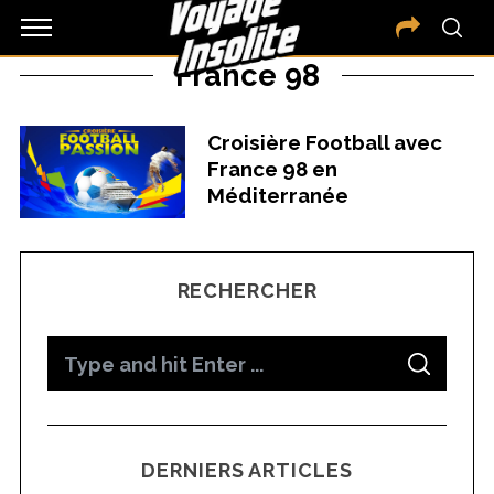
France 98
Croisière Football avec
France 98 en
Méditerranée
RECHERCHER
S
S
e
E
A
a
R
C
H
r
DERNIERS ARTICLES
c