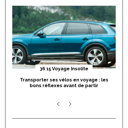
h
f
o
r
:
yages
36 15 Voyage Insolite
Transporter ses vélos en voyage : les
On
bons réflexes avant de partir
nts