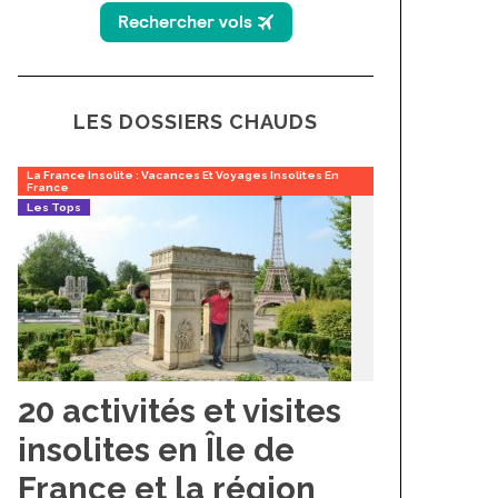
LES DOSSIERS CHAUDS
La France Insolite : Vacances Et Voyages Insolites En
France
Les Tops
20 activités et visites
insolites en Île de
France et la région