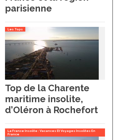
parisienne
Les Tops
Top de la Charente
maritime insolite,
d’Oléron à Rochefort
La France Insolite : Vacances Et Voyages Insolites En
France