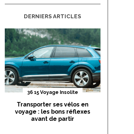
a
C
H
r
DERNIERS ARTICLES
c
h
f
o
r
:
36 15 Voyage Insolite
Vo
Transporter ses vélos en
On a t
voyage : les bons réflexes
cocho
avant de partir