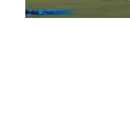
Voyage au
On a testé à
cochons nain