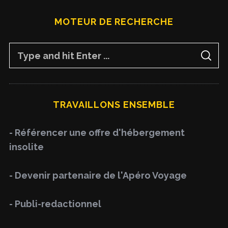
MOTEUR DE RECHERCHE
S
S
e
E
A
a
R
C
H
r
TRAVAILLONS ENSEMBLE
c
h
- Référencer une offre d'hébergement
f
insolite
o
r
- Devenir partenaire de l'Apéro Voyage
:
- Publi-redactionnel