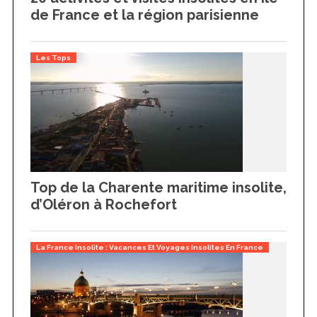
de France et la région parisienne
Les Tops
Top de la Charente maritime insolite,
d’Oléron à Rochefort
La France Insolite : Vacances Et Voyages Insolites En France
S
e
a
r