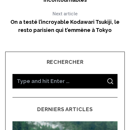
Next article
On a testé l’incroyable Kodawari Tsukiji, le
resto parisien qui t’emmène à Tokyo
RECHERCHER
S
S
e
E
A
a
R
C
H
r
DERNIERS ARTICLES
c
h
f