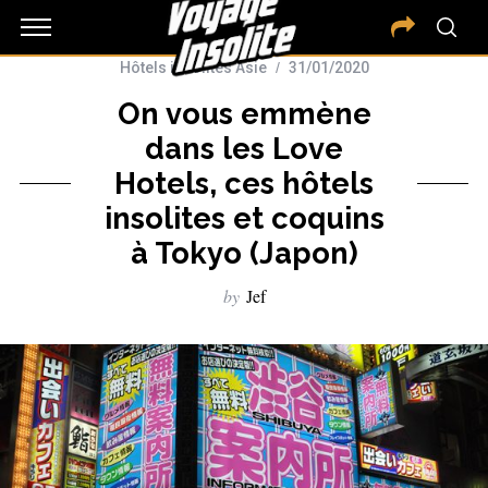
Hôtels insolites Asie
31/01/2020
On vous emmène
dans les Love
Hotels, ces hôtels
insolites et coquins
à Tokyo (Japon)
by
Jef