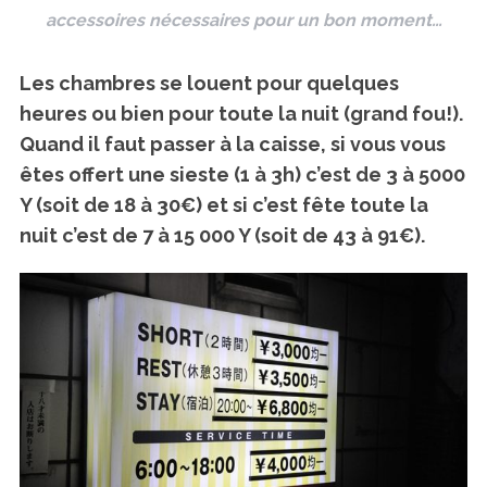
accessoires nécessaires pour un bon moment…
Les chambres se louent pour quelques
heures ou bien pour toute la nuit (grand fou!).
Quand il faut passer à la caisse, si vous vous
êtes offert une sieste (1 à 3h) c’est de 3 à 5000
Y (soit de 18 à 30€) et si c’est fête toute la
S
nuit c’est de 7 à 15 000 Y (soit de 43 à 91€).
e
a
r
c
h
f
o
r
: