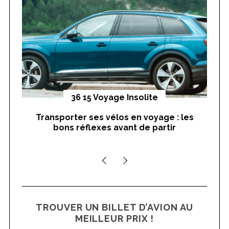
o
r
:
yages
36 15 Voyage Insolite
Transporter ses vélos en voyage : les
On
bons réflexes avant de partir
nts
TROUVER UN BILLET D’AVION AU
MEILLEUR PRIX !